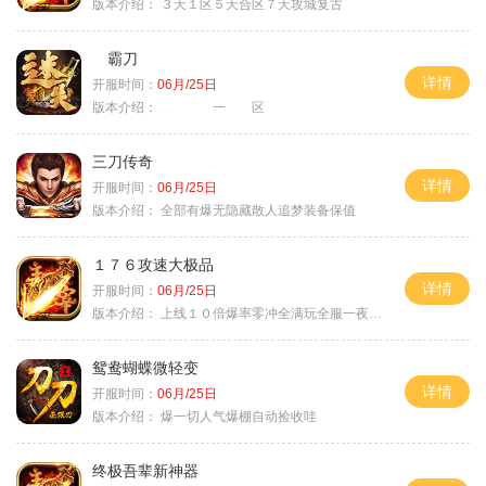
版本介绍：
３天１区５天合区７天攻城复古
霸刀
详情
开服时间：
06月/25日
版本介绍：
一 区
三刀传奇
详情
开服时间：
06月/25日
版本介绍：
全部有爆无隐藏散人追梦装备保值
１７６攻速大极品
详情
开服时间：
06月/25日
版本介绍：
上线１０倍爆率零冲全满玩全服一夜终极
鸳鸯蝴蝶微轻变
详情
开服时间：
06月/25日
版本介绍：
爆一切人气爆棚自动捡收哇
终极吾辈新神器