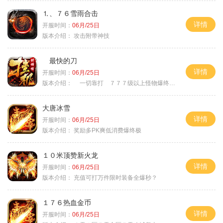
⒈、７６雪雨合击
详情
开服时间：
06月/25日
版本介绍：
攻击附带神技
最快的刀
详情
开服时间：
06月/25日
版本介绍：
一切靠打 ７７７级以上怪物爆终极
大唐冰雪
详情
开服时间：
06月/25日
版本介绍：
奖励多PK爽低消费爆终极
１０米顶赞新火龙
详情
开服时间：
06月/25日
版本介绍：
充值可打万件限时装备全爆秒？
１７６热血金币
详情
开服时间：
06月/25日