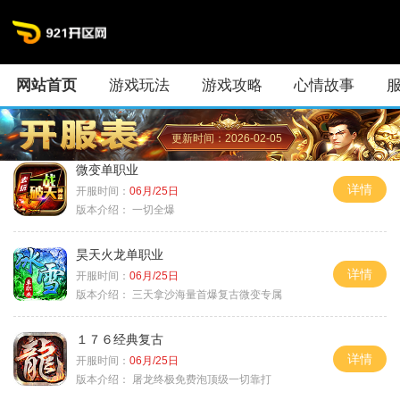
网站首页
游戏玩法
游戏攻略
心情故事
更新时间：2026-02-05
微变单职业
详情
开服时间：
06月/25日
版本介绍：
一切全爆
昊天火龙单职业
详情
开服时间：
06月/25日
版本介绍：
三天拿沙海量首爆复古微变专属
１７６经典复古
详情
开服时间：
06月/25日
版本介绍：
屠龙终极免费泡顶级一切靠打