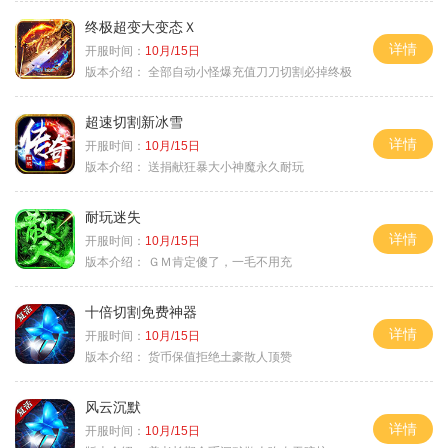
终极超变大变态Ｘ
详情
开服时间：
10月/15日
版本介绍：
全部自动小怪爆充值刀刀切割必掉终极
超速切割新冰雪
详情
开服时间：
10月/15日
版本介绍：
送捐献狂暴大小神魔永久耐玩
耐玩迷失
详情
开服时间：
10月/15日
版本介绍：
ＧＭ肯定傻了，一毛不用充
十倍切割免费神器
详情
开服时间：
10月/15日
版本介绍：
货币保值拒绝土豪散人顶赞
风云沉默
详情
开服时间：
10月/15日