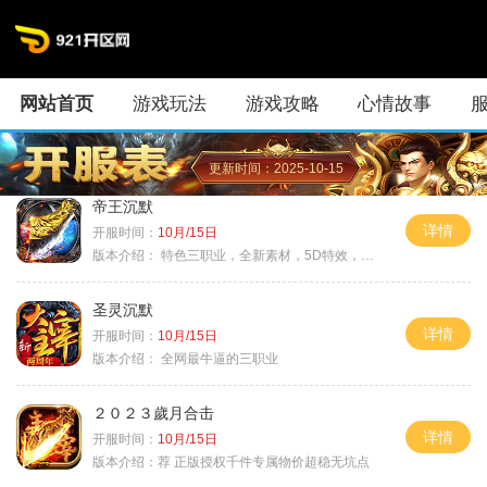
网站首页
游戏玩法
游戏攻略
心情故事
更新时间：2025-10-15
帝王沉默
详情
开服时间：
10月/15日
版本介绍：
特色三职业，全新素材，5D特效，不卡图
圣灵沉默
详情
开服时间：
10月/15日
版本介绍：
全网最牛逼的三职业
２０２３歲月合击
详情
开服时间：
10月/15日
版本介绍：
荐 正版授权千件专属物价超稳无坑点