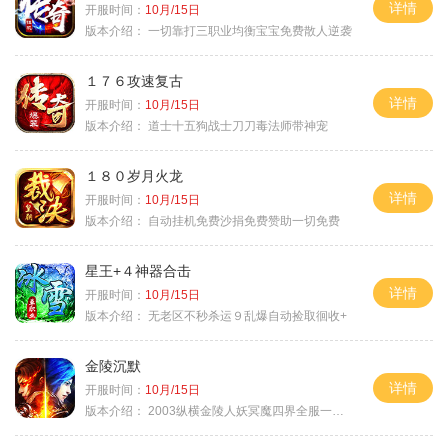
详情
开服时间：
10月/15日
版本介绍：
一切靠打三职业均衡宝宝免费散人逆袭
１７６攻速复古
详情
开服时间：
10月/15日
版本介绍：
道士十五狗战士刀刀毒法师带神宠
１８０岁月火龙
详情
开服时间：
10月/15日
版本介绍：
自动挂机免费沙捐免费赞助一切免费
星王+４神器合击
详情
开服时间：
10月/15日
版本介绍：
无老区不秒杀运９乱爆自动捡取徊收+
金陵沉默
详情
开服时间：
10月/15日
版本介绍：
2003纵横金陵人妖冥魔四界全服一切靠