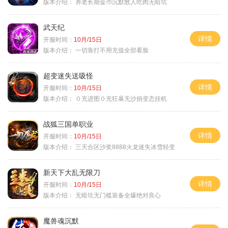
版本介绍：
养老长期金币沉默散人吃肉无暗坑
武天纪
详情
开服时间：
10月/15日
版本介绍：
一切靠打不用充值全部看脸
超变迷失送吸怪
详情
开服时间：
10月/15日
版本介绍：
０充进图０充狂暴无沙捐变态挂机
战狐三国单职业
详情
开服时间：
10月/15日
版本介绍：
三天合区沙奖8888火龙迷失冰雪轻变
新天下大乱无限刀
详情
开服时间：
10月/15日
版本介绍：
无暗坑无门槛装备全爆绝对良心
魔兽魂沉默