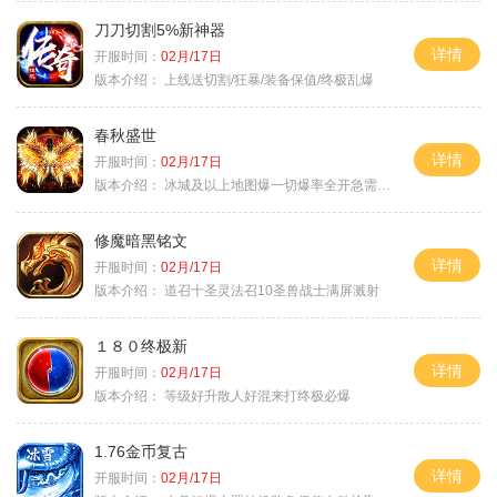
刀刀切割5%新神器
详情
开服时间：
02月/17日
版本介绍：
上线送切割/狂暴/装备保值/终极乱爆
春秋盛世
详情
开服时间：
02月/17日
版本介绍：
冰城及以上地图爆一切爆率全开急需材料
修魔暗黑铭文
详情
开服时间：
02月/17日
版本介绍：
道召十圣灵法召10圣兽战士满屏溅射
１８０终极新
详情
开服时间：
02月/17日
版本介绍：
等级好升散人好混来打终极必爆
1.76金币复古
详情
开服时间：
02月/17日