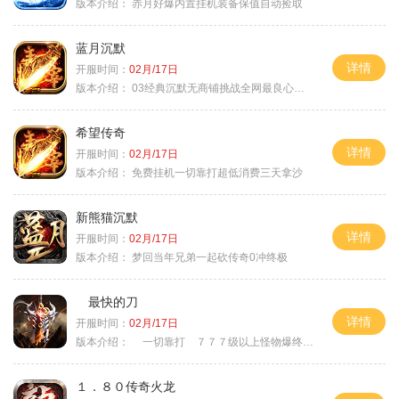
版本介绍：
赤月好爆内置挂机装备保值自动捡取
蓝月沉默
详情
开服时间：
02月/17日
版本介绍：
03经典沉默无商铺挑战全网最良心沉默
希望传奇
详情
开服时间：
02月/17日
版本介绍：
免费挂机一切靠打超低消费三天拿沙
新熊猫沉默
详情
开服时间：
02月/17日
版本介绍：
梦回当年兄弟一起砍传奇0冲终极
最快的刀
详情
开服时间：
02月/17日
版本介绍：
一切靠打 ７７７级以上怪物爆终极
１．８０传奇火龙