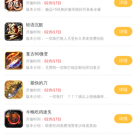
详情
开服时间：
02月/17日
版本介绍：
极品+5经典好服等级好升装备全爆
轻语沉默
详情
开服时间：
02月/17日
版本介绍：
一切靠打散人天堂长久养老免费挂机
复古80微变
详情
开服时间：
02月/17日
版本介绍：
无赞助一切靠打稳定耐玩怀旧复古
最快的刀
详情
开服时间：
02月/17日
版本介绍：
一切靠打 ７７７级以上怪物爆终极
今晚吃鸡迷失
详情
开服时间：
02月/17日
版本介绍：
暗夜吃鸡免费顶赞拿沙保底奖励