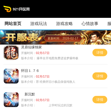
网站首页
游戏玩法
游戏攻略
心情故事
更新时间：2026-02-17
灵鼎仙缘独家
详情
开服时间：
02月/17日
版本介绍：
爆率全开地图免费进追梦爆终极
怀旧１.７６
详情
开服时间：
02月/17日
版本介绍：
荐 经典怀旧小极品保值纯散人
新沉默
详情
开服时间：
02月/17日
版本介绍：
上学时玩过的沉默