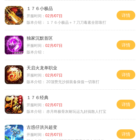
１７６小极品
详情
开服时间：
02月/07日
版本介绍：
１７６小极品＋７刀刀毒素全部靠打
独家沉默首区
详情
开服时间：
02月/07日
版本介绍：
天启火龙单职业
详情
开服时间：
02月/07日
版本介绍：
20顶赞无沙捐装备保值一切靠打
１７６经典
详情
开服时间：
02月/07日
版本介绍：
赤月终极骨灰耐玩运九好搞散人打宝
古惑仔洪兴超变
详情
开服时间：
02月/07日