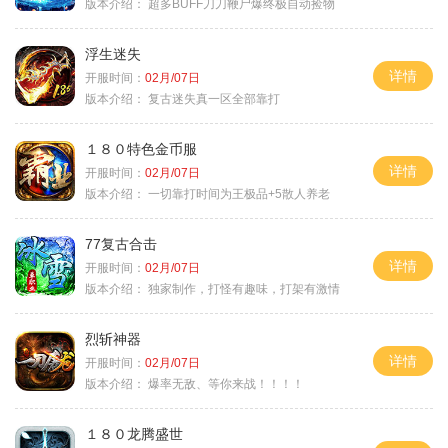
版本介绍：
超多BUFF刀刀鞭尸爆终极自动捡物
浮生迷失
详情
开服时间：
02月/07日
版本介绍：
复古迷失真一区全部靠打
１８０特色金币服
详情
开服时间：
02月/07日
版本介绍：
一切靠打时间为王极品+5散人养老
77复古合击
详情
开服时间：
02月/07日
版本介绍：
独家制作，打怪有趣味，打架有激情
烈斩神器
详情
开服时间：
02月/07日
版本介绍：
爆率无敌、等你来战！！！！
１８０龙腾盛世