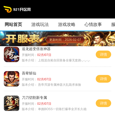
网站首页
游戏玩法
游戏攻略
心情故事
更新时间：2026-02-07
追龙超变倍攻神器
详情
开服时间：
02月/07日
版本介绍：
上线送自捡自回装备全爆无套路ぃぃぃ
吾辈斩仙
详情
开服时间：
02月/07日
版本介绍：
吾帝浑源专属神器大乱跪求体验
刀刀切割新专属
详情
开服时间：
02月/07日
版本介绍：
单挑BOSS一切靠打爆率全开长久稳