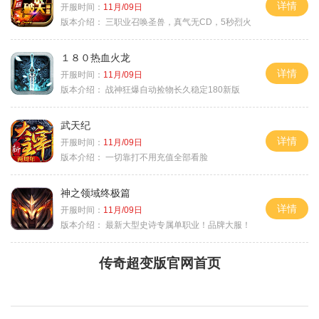
详情
开服时间：
11月/09日
版本介绍：
三职业召唤圣兽，真气无CD，5秒烈火
１８０热血火龙
详情
开服时间：
11月/09日
版本介绍：
战神狂爆自动捡物长久稳定180新版
武天纪
详情
开服时间：
11月/09日
版本介绍：
一切靠打不用充值全部看脸
神之领域终极篇
详情
开服时间：
11月/09日
版本介绍：
最新大型史诗专属单职业！品牌大服！
传奇超变版官网首页