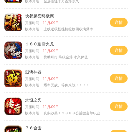
版本介绍：
全屏吸怪十万首爆永久
快餐超变终极爽
详情
开服时间：
11月/09日
版本介绍：
上线送吸怪挂机捡物回収满爆率
１８０踏雪火龙
详情
开服时间：
11月/09日
版本介绍：
赞助可打.终级全爆.永久保值.
烈斩神器
详情
开服时间：
11月/09日
版本介绍：
爆率无敌、等你来战！！！！
永恒之刃
详情
开服时间：
11月/09日
版本介绍：
真实沙奖１２８８８公益微变单职业
７６合击