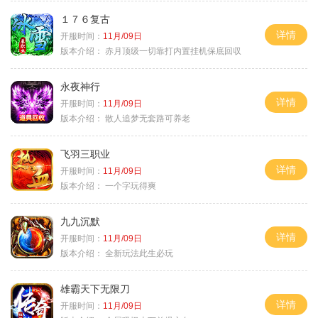
１７６复古
详情
开服时间：
11月/09日
版本介绍：
赤月顶级一切靠打内置挂机保底回収
永夜神行
详情
开服时间：
11月/09日
版本介绍：
散人追梦无套路可养老
飞羽三职业
详情
开服时间：
11月/09日
版本介绍：
一个字玩得爽
九九沉默
详情
开服时间：
11月/09日
版本介绍：
全新玩法此生必玩
雄霸天下无限刀
详情
开服时间：
11月/09日