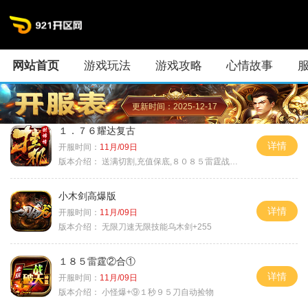
网站首页
游戏玩法
游戏攻略
心情故事
更新时间：2025-12-17
１．７６耀达复古
详情
开服时间：
11月/09日
版本介绍：
送满切割,充值保底,８０８５雷霆战神微变
小木剑高爆版
详情
开服时间：
11月/09日
版本介绍：
无限刀速无限技能乌木剑+255
１８５雷霆②合①
详情
开服时间：
11月/09日
版本介绍：
小怪爆+⑨１秒９５刀自动捡物