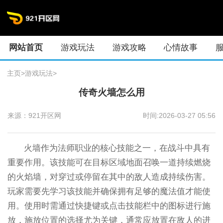
网站首页
游戏玩法
游戏攻略
心情故事
主页
>
游戏玩法
>
传奇火墙怎么用
来源：921开区网
时间:2026-03-27 05:56
火墙作为法师职业的核心技能之一，在战斗中具有
重要作用。该技能可在目标区域地面召唤一道持续燃烧
的火焰墙，对穿过或停留在其中的敌人造成持续伤害。
玩家需要先学习该技能并确保拥有足够的魔法值才能使
用。使用时需通过快捷键或点击技能栏中的图标进行施
放，施放位置的选择尤为关键，通常应放置在敌人的进