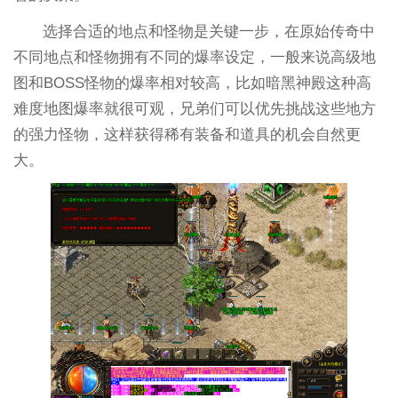
选择合适的地点和怪物是关键一步，在原始传奇中
不同地点和怪物拥有不同的爆率设定，一般来说高级地
图和BOSS怪物的爆率相对较高，比如暗黑神殿这种高
难度地图爆率就很可观，兄弟们可以优先挑战这些地方
的强力怪物，这样获得稀有装备和道具的机会自然更
大。