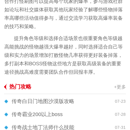
合作打怪刷图可以提高每个玩家的爆率，参与游戏社群
如论坛和社交媒体获取其他玩家经验了解哪些怪物掉落
率高哪些活动值得参与，通过交流学习获取高爆率装备
的技巧和策略。
提升角色等级和选择合适场景也很重要角色等级越
高能挑战的怪物越强大爆率越好，同时选择适合自己等
级和实力的场景增加打败怪物几率获得更好装备掉落，
多打副本和BOSS怪物这些地方是获取高级装备的重要
途径挑战高难度需要团队合作但回报丰厚。
热门攻略
+更多
传奇白日门地图沙漠版攻略
07-23
传奇霸业200以上boss
07-28
传奇战士地丁法师什么技能
07-31