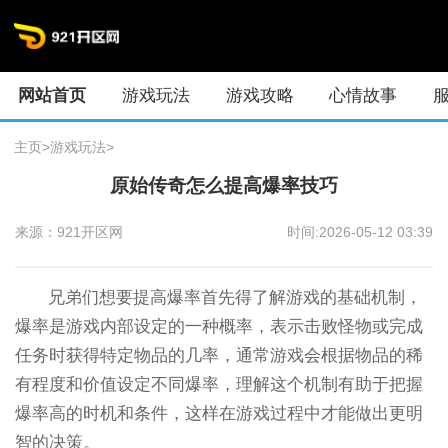
网站首页
游戏玩法
游戏攻略
心情故事
主页
>
游戏玩法
>
原始传奇怎么提高爆率技巧
来源：921开区网
时间:2026-05-12 03:39
兄弟们想要提高爆率首先得了解游戏的基础机制，
爆率是游戏内部设定的一种概率，表示击败怪物或完成
任务时获得特定物品的几率，通常游戏会根据物品的稀
有程度和价值设定不同爆率，理解这个机制有助于把握
爆率高的时机和条件，这样在游戏过程中才能做出更明
智的决策。