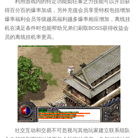
利用游戏内的特定功能如狂暴之力技能可以开启获
得百分百的爆率加成，另外充值会员享受特权包括增加
爆率福利会员等级越高福利越多爆率相应增加，离线挂
机在满足条件时也能帮助兄弟们刷取BOSS获得收益会
员的离线挂机率更高。
社交互动和交易不可忽视与其他玩家建立联系组队