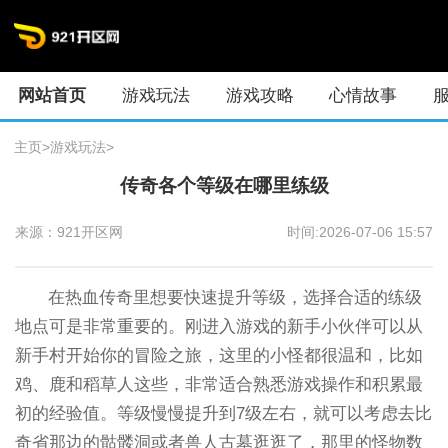
网站首页
游戏玩法
游戏攻略
心情故事
主页
>
游戏玩法
>
传奇各个等级在哪里练级
来源：921开区网
时间:2026-07-06 15:57
在热血传奇里想要快速提升等级，选择合适的练级
地点可是非常重要的。刚进入游戏的新手小伙伴可以从
新手村开始你的冒险之旅，这里的小怪都很温和，比如
鸡、鹿和稻草人这些，非常适合熟悉游戏操作和积累最
初的经验值。等级慢慢提升到7级左右，就可以考虑去比
奇省那边的骷髅洞或者兽人古墓逛逛了，那里的怪物数